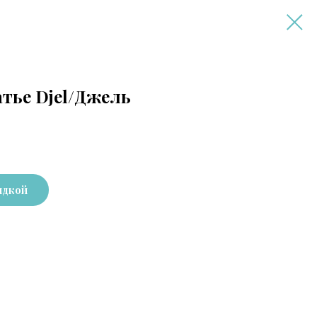
тье Djel/Джель
идкой