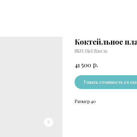
Коктейльное пла
SKU:
Djel/Джель
р.
41 500
Узнать стоимость со ск
Размер 40