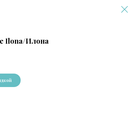
е Ilona/Илона
идкой